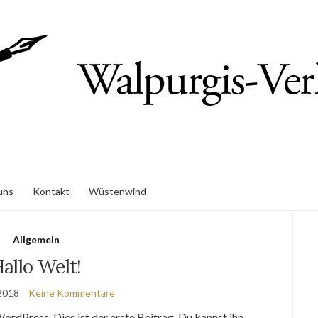
uns
Kontakt
Wüstenwind
Allgemein
allo Welt!
2018
Keine Kommentare
dPress. Dies ist der erste Beitrag. Du kannst ihn