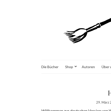
Die Bücher
Shop
Autoren
Über 
H
29. März 
Willkommen zur deutschen Version von Wor